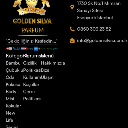
1730 Sk No:1 Mimsan
Sanayi Sitesi
Esenyurt/İstanbul
0850 303 23 52
info@goldensilva.com.tr
"Çekiciliğinizi Keşfedin..."
Kategoriler
Kurumsal
Menü
Bambu
Gizlilik
Hakkımızda
Çubuklu
Politikası
Bize
Oda
Kullanım
Ulaşın
Kokusu
Koşulları
Body
Çerez
Mist
Politikası
Kokular
New
Life
Series