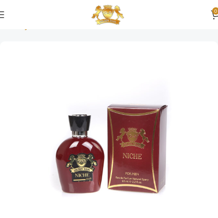
0
Ana Sayfa
Niche Series