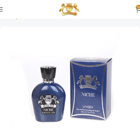
0
Ana Sayfa
Niche Series