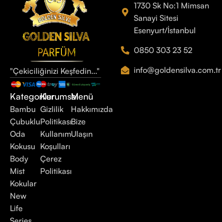
1730 Sk No:1 Mimsan
Sanayi Sitesi
Esenyurt/İstanbul
0850 303 23 52
info@goldensilva.com.tr
"Çekiciliğinizi Keşfedin..."
Kategoriler
Kurumsal
Menü
Bambu
Gizlilik
Hakkımızda
Çubuklu
Politikası
Bize
Oda
Kullanım
Ulaşın
Kokusu
Koşulları
Body
Çerez
Mist
Politikası
Kokular
New
Life
Series