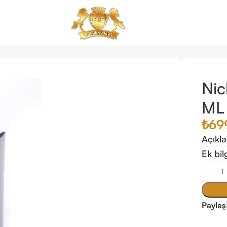
-022
Nic
ML
₺
69
Açıkl
Ek bil
Paylaş