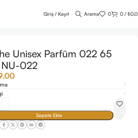
Giriş / Kayıt
Arama
0
0
/
₺
0,
he Unisex Parfüm 022 65
 NU-022
9,00
ama
gi
Sepete Ekle