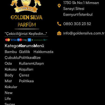
1730 Sk No:1 Mimsan
Sanayi Sitesi
Esenyurt/İstanbul
0850 303 23 52
info@goldensilva.com.tr
"Çekiciliğinizi Keşfedin..."
Kategoriler
Kurumsal
Menü
Bambu
Gizlilik
Hakkımızda
Çubuklu
Politikası
Bize
Oda
Kullanım
Ulaşın
Kokusu
Koşulları
Body
Çerez
Mist
Politikası
Kokular
New
Life
Series