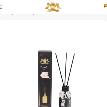
0
Ana Sayfa
Bambu Çubuklu Oda Kokusu